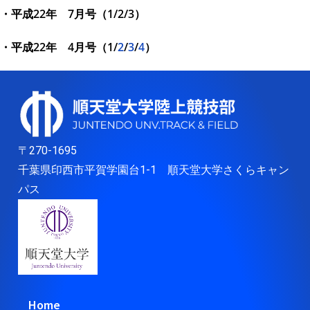
・平成22年 7月号（
1
/
2
/
3
）
・平成22年 4月号（
1
/
2
/
3
/
4
）
〒270-1695
千葉県印西市平賀学園台1-1 順天堂大学さくらキャン
パス
Home