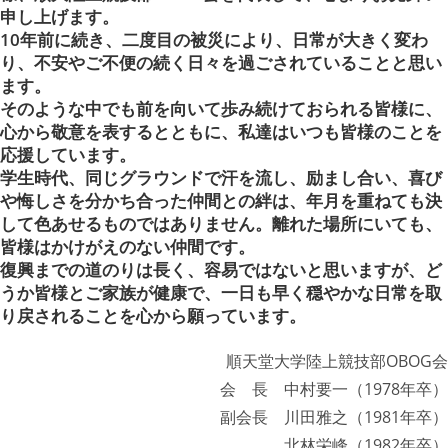
申し上げます。
10年前に続き、二度目の被災により、日常が大きく変わ
り、不安やご不便の続く日々を過ごされていることと思い
ます。
そのような中でも前を向いて歩み続けておられる皆様に、
心から敬意を表するとともに、私達はいつも皆様のことを
応援しています。
学生時代、同じグラウンドで汗を流し、励まし合い、喜び
や悔しさを分かち合った仲間との絆は、年月を重ねても決
して色あせるものではありません。離れた場所にいても、
皆様はかけがえのない仲間です。
復興までの道のりは長く、容易ではないと思いますが、ど
うか皆様とご家族が健康で、一日も早く穏やかな日常を取
り戻されることを心から願っています。
順天堂大学陸上競技部OBOG会
会 長 中村要一（1978年卒）
副会長 川田雅之（1981年卒）
北林栄峰（1982年卒）