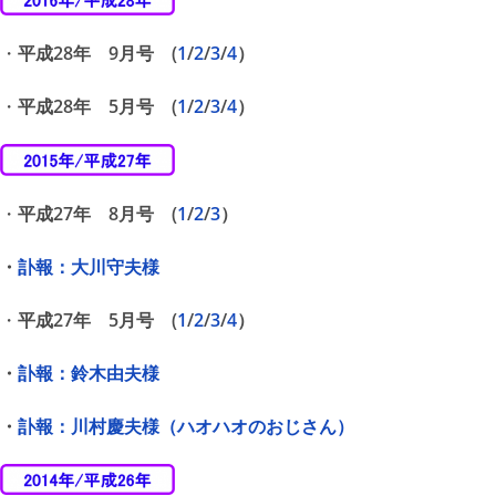
・
平成28年 9月号 (
1
/
2
/
3
/
4
）
・
平成28年 5月号 (
1
/
2
/
3
/
4
）
・
平成27年 8月号 (
1
/
2
/
3
）
・
訃報：大川守夫様
・
平成27年 5月号 (
1
/
2
/
3
/
4
）
・
訃報：鈴木由夫様
・
訃報：川村慶夫様（ハオハオのおじさん）