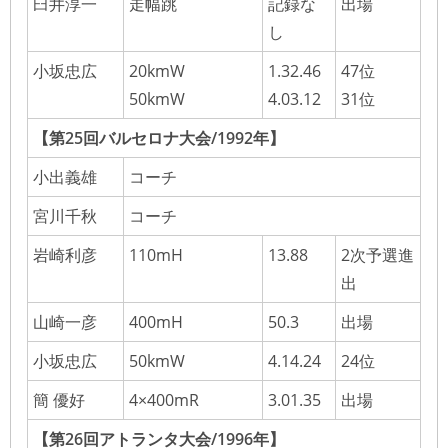
臼井淳一
走幅跳
記録な
出場
し
小坂忠広
20kmW
1.32.46
47位
50kmW
4.03.12
31位
【第25回バルセロナ大会/1992年】
小出義雄
コーチ
宮川千秋
コーチ
岩崎利彦
110mH
13.88
2次予選進
出
山崎一彦
400mH
50.3
出場
小坂忠広
50kmW
4.14.24
24位
簡 優好
4×400mR
3.01.35
出場
【第26回アトランタ大会/1996年】