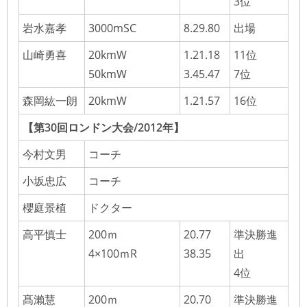
3位
岩水嘉孝
3000mSC
8.29.80
出場
山崎勇喜
20kmW
1.21.18
11位
50kmW
3.45.47
7位
森岡紘一朗
20kmW
1.21.57
16位
【第30回ロンドン大会/2012年】
今村文男
コーチ
小坂忠広
コーチ
櫻庭景植
ドクター
高平慎士
200ｍ
20.77
準決勝進
4×100ｍR
38.35
出
4位
髙瀨慧
200ｍ
20.70
準決勝進