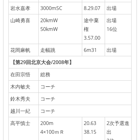
岩水嘉孝
3000mSC
8.29.07
出場
山崎勇喜
20kmW
途中棄
出場
50kmW
権
16位
3.57.00
花岡麻帆
走幅跳
6m31
出場
【第29回北京大会/2008年】
在田宗悟
総務
木内敏夫
コーチ
鈴木秀夫
コーチ
越川一紀
コーチ
高平慎士
200m
20.63
2次予選進
4×100ｍＲ
38.15
出