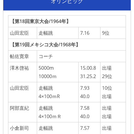
オリンピック
【第18回東京大会/1964年】
山田宏臣
走幅跳
7.16
9位
【第19回メキシコ大会/1968年】
帖佐寛章
コーチ
澤木啓祐
5000m
15.00.8
出場
10000ｍ
31.25.2
29位
山田宏臣
走幅跳
7.93
10位
4×100ｍR
40.0
出場
阿部直紀
走幅跳
7.58
出場
4×100ｍＲ
40.0
出場
小倉新司
走幅跳
7.57
出場