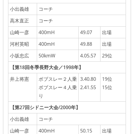
小出義雄
コーチ
高木直正
コーチ
山崎一彦
400mH
49.07
出場
河村英昭
400mH
49.88
出場
小坂忠広
50kmW
4.05.57
29位
【第18回冬季長野大会／1998年】
井上将憲
ボブスレー２人乗
3.40.80
19位
ボブスレー４人乗
2.41.55
15位
り
【第27回シドニー大会/2000年】
小出義雄
コーチ
山崎一彦
400mH
50.15
出場