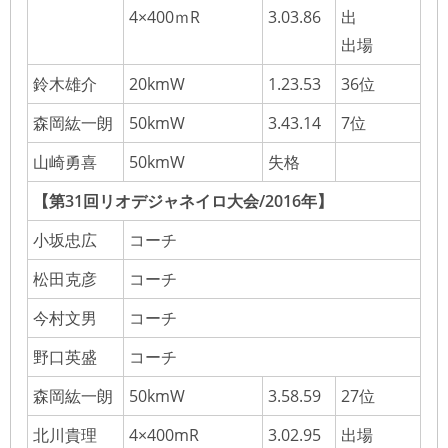
4×400ｍR
3.03.86
出
出場
鈴木雄介
20kmW
1.23.53
36位
森岡紘一朗
50kmW
3.43.14
7位
山崎勇喜
50kmW
失格
【第31回リオデジャネイロ大会/2016年】
小坂忠広
コーチ
松田克彦
コーチ
今村文男
コーチ
野口英盛
コーチ
森岡紘一朗
50kmW
3.58.59
27位
北川貴理
4×400mR
3.02.95
出場