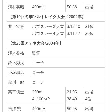
河村英昭
400mH
50.68
出場
【第19回冬季ソルトレイク大会／2002年】
井上将憲
ボブスレー２人乗
3.13.10
21位
ボブスレー４人乗
3.11.17
20位
【第28回アテネ大会/2004年】
澤木啓祐
監督
鈴木秀夫
コーチ
小坂忠広
コーチ
越川一紀
コーチ
高平慎士
200m
21.05
出場
4×100ｍR
38.49
4位
吉澤 賢
400mH
50.95
出場