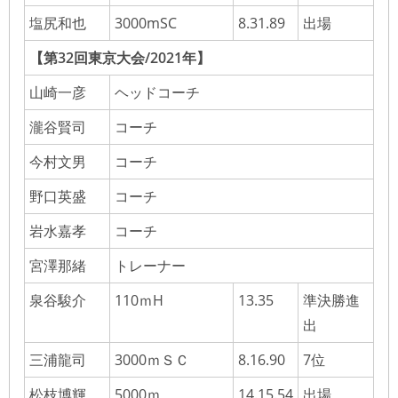
塩尻和也
3000mSC
8.31.89
出場
【第32回東京大会/2021年】
山崎一彦
ヘッドコーチ
瀧谷賢司
コーチ
今村文男
コーチ
野口英盛
コーチ
岩水嘉孝
コーチ
宮澤那緒
トレーナー
泉谷駿介
110ｍH
13.35
準決勝進
出
三浦龍司
3000ｍＳＣ
8.16.90
7位
松枝博輝
5000ｍ
14.15.54
出場