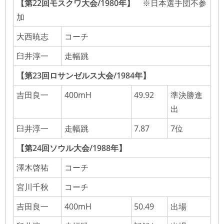
【第22回モスクワ大会/1980年】
※日本選手団不参
加
大西暁志
コーチ
臼井淳一
走幅跳
【第23回ロサンゼルス大会/1984年】
吉田良一
400mH
49.92
準決勝進
出
臼井淳一
走幅跳
7.87
7位
【第24回ソウル大会/1988年】
澤木啓祐
コーチ
宮川千秋
コーチ
吉田良一
400mH
50.49
出場