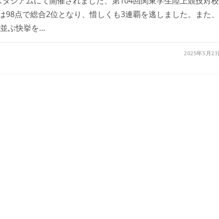
スタジアムにて開催されました、第104回関東学生陸上競技対校
98点で総合2位となり、惜しくも3連覇を逃しました。また、
に並ぶ快挙を…
2025年5月2