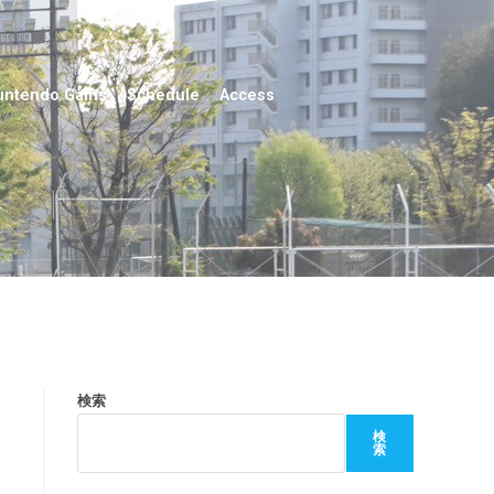
untendo Gams
Schedule
Access
検索
検
索