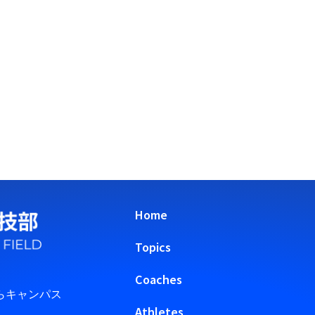
Home
Topics
Coaches
らキャンパス
Athletes