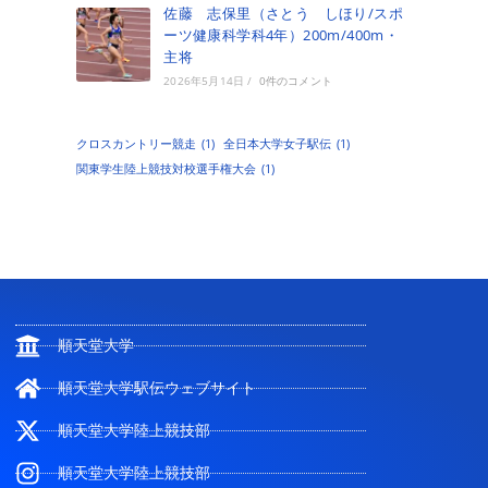
佐藤 志保里（さとう しほり/スポ
ーツ健康科学科4年）200m/400m・
主将
2026年5月14日
/
0件のコメント
クロスカントリー競走
(1)
全日本大学女子駅伝
(1)
関東学生陸上競技対校選手権大会
(1)
順天堂大学
順天堂大学駅伝ウェブサイト
順天堂大学陸上競技部
順天堂大学陸上競技部