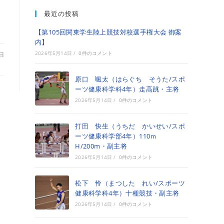
最近の投稿
【第105回関東学生陸上競技対校選手権大会 御案
内】
2026年5月14日
/
0件のコメント
3日
原口 颯太（はらぐち そうた/スポ
ーツ健康科学科4年）走高跳・主将
2026年5月14日
/
0件のコメント
打田 快生（うちだ かいせい/スポ
ーツ健康科学部4年）110ｍ
H/200m・副主将
2026年5月14日
/
0件のコメント
松下 怜（まつした れい/スポーツ
健康科学科4年）十種競技・副主将
2026年5月14日
/
0件のコメント