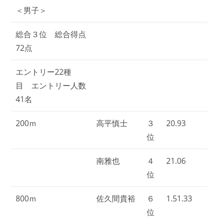
＜男子＞
総合３位 総合得点
72点
エントリー22種
目 エントリー人数
41名
200ｍ
高平慎士
３
20.93
位
南雅也
４
21.06
位
800ｍ
佐久間貴裕
６
1.51.33
位