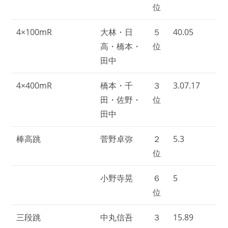
位
4×100mR
大林・日
５
40.05
高・橋本・
位
田中
4×400mR
橋本・千
３
3.07.17
田・佐野・
位
田中
棒高跳
菅野卓弥
２
5.3
位
小野寺晃
６
5
位
三段跳
中丸信吾
３
15.89