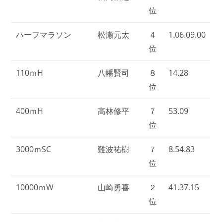
位
ハーフマラソン
松瀬元太
４
1.06.09.00
位
110ｍH
八幡賢司
８
14.28
位
400ｍH
高林修平
７
53.09
位
3000ｍSC
難波祐樹
７
8.54.83
位
10000ｍW
山崎勇喜
２
41.37.15
位