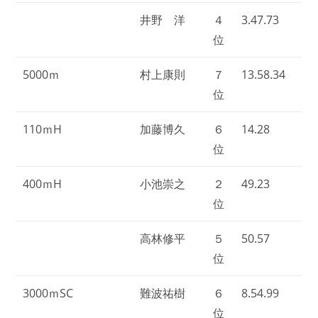
井野 洋
４
3.47.73
位
5000ｍ
村上康則
７
13.58.34
位
110ｍH
加藤博久
６
14.28
位
400ｍH
小池崇之
２
49.23
位
高林修平
５
50.57
位
3000ｍSC
難波祐樹
６
8.54.99
位