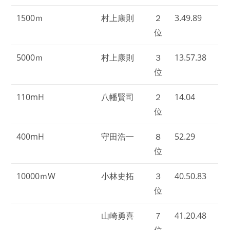
1500ｍ
村上康則
２
3.49.89
位
5000ｍ
村上康則
３
13.57.38
位
110mH
八幡賢司
２
14.04
位
400mH
守田浩一
８
52.29
位
10000ｍW
小林史拓
３
40.50.83
位
山崎勇喜
７
41.20.48
位