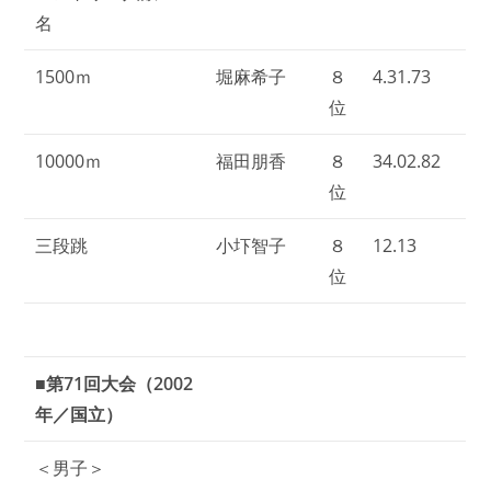
名
1500ｍ
堀麻希子
８
4.31.73
位
10000ｍ
福田朋香
８
34.02.82
位
三段跳
小圷智子
８
12.13
位
■第71回大会（2002
年／国立）
＜男子＞