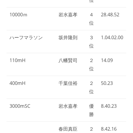
10000ｍ
岩水嘉孝
４
28.48.52
位
ハーフマラソン
坂井隆則
３
1.04.02.00
位
110mH
八幡賢司
２
14.09
位
400mH
千葉佳裕
２
50.23
位
3000mSC
岩水嘉孝
優
8.40.23
勝
春田真臣
２
8.42.16