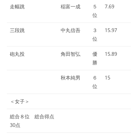
走幅跳
稲富一成
５
7.69
位
三段跳
中丸信吾
３
15.97
位
砲丸投
角田智弘
優
15.89
勝
秋本純男
６
15
位
＜女子＞
総合８位 総合得点
30点