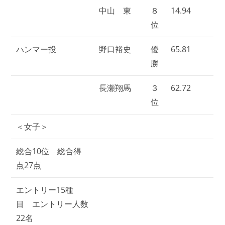
中山 東
８
14.94
位
ハンマー投
野口裕史
優
65.81
勝
長瀬翔馬
３
62.72
位
＜女子＞
総合10位 総合得
点27点
エントリー15種
目 エントリー人数
22名