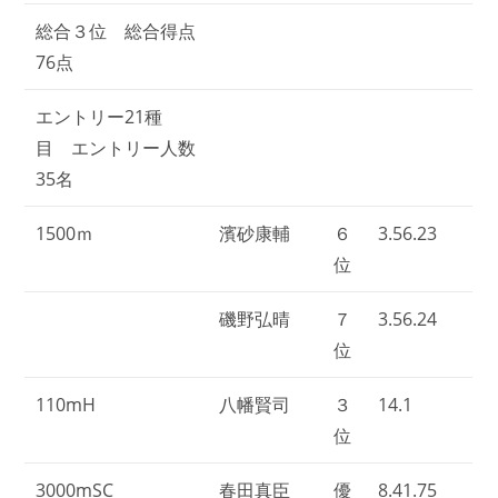
総合３位 総合得点
76点
エントリー21種
目 エントリー人数
35名
1500ｍ
濱砂康輔
６
3.56.23
位
磯野弘晴
７
3.56.24
位
110mH
八幡賢司
３
14.1
位
3000mSC
春田真臣
優
8.41.75