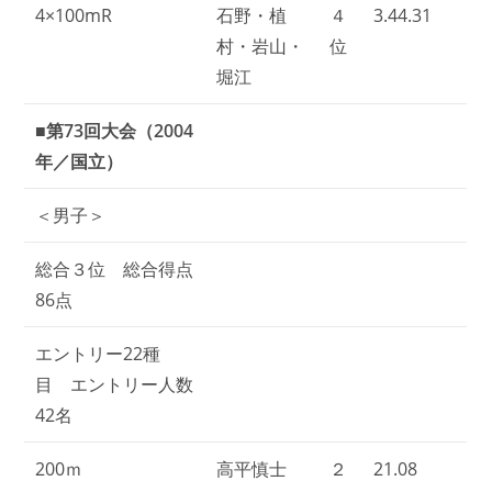
4×100mR
石野・植
４
3.44.31
村・岩山・
位
堀江
■第73回大会（2004
年／国立）
＜男子＞
総合３位 総合得点
86点
エントリー22種
目 エントリー人数
42名
200ｍ
高平慎士
２
21.08