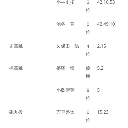
小林史拓
３
42.16.53
位
池谷 直
５
42.49.10
位
走高跳
久保田 聡
４
2.15
位
棒高跳
篠塚 崇
優
5.2
勝
小島智英
８
5
位
砲丸投
宍戸啓太
６
15.23
位