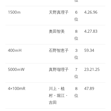
1500ｍ
天野真理子
６
4.26.96
位
奥田智美
８
4.27.83
位
400ｍH
石野智恵子
３
59.34
位
5000ｍW
真野瑠理子
７
23.21.25
位
4×100mR
川上・植
８
47.89
村・堀江・
位
吉田