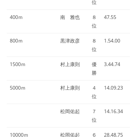
位
400ｍ
南 雅也
８
47.55
位
800ｍ
黒津政彦
８
1.54.00
位
1500ｍ
村上康則
優
3.44.74
勝
5000ｍ
村上康則
４
14.09.23
位
松岡佑起
７
14.16.34
位
10000ｍ
松岡佑起
６
28.48.75