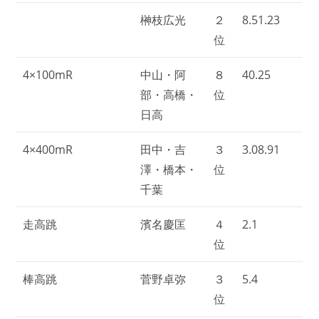
榊枝広光
２
8.51.23
位
4×100mR
中山・阿
８
40.25
部・高橋・
位
日高
4×400mR
田中・吉
３
3.08.91
澤・橋本・
位
千葉
走高跳
濱名慶匡
４
2.1
位
棒高跳
菅野卓弥
３
5.4
位