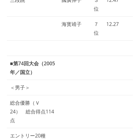
位
海寳靖子
７
12.27
位
■第74回大会（2005
年／国立）
＜男子＞
総合優勝（Ｖ
24） 総合得点114
点
エントリー20種