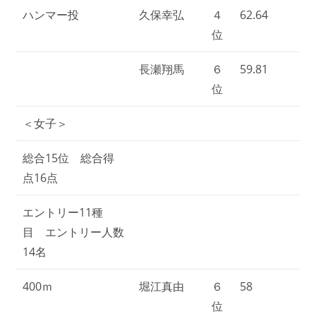
ハンマー投
久保幸弘
４
62.64
位
長瀬翔馬
６
59.81
位
＜女子＞
総合15位 総合得
点16点
エントリー11種
目 エントリー人数
14名
400ｍ
堀江真由
６
58
位