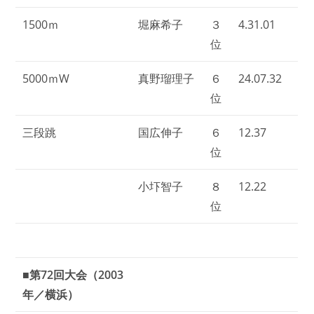
1500ｍ
堀麻希子
３
4.31.01
位
5000ｍW
真野瑠理子
６
24.07.32
位
三段跳
国広伸子
６
12.37
位
小圷智子
８
12.22
位
■第72回大会（2003
年／横浜）