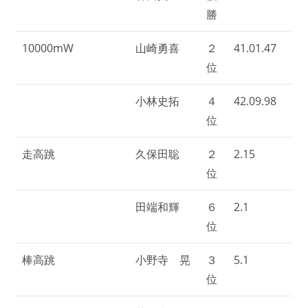
勝
10000mW
山崎勇喜
２
41.01.47
位
小林史拓
４
42.09.98
位
走高跳
久保田聡
２
2.15
位
田端和輝
６
2.1
位
棒高跳
小野寺 晃
３
5.1
位