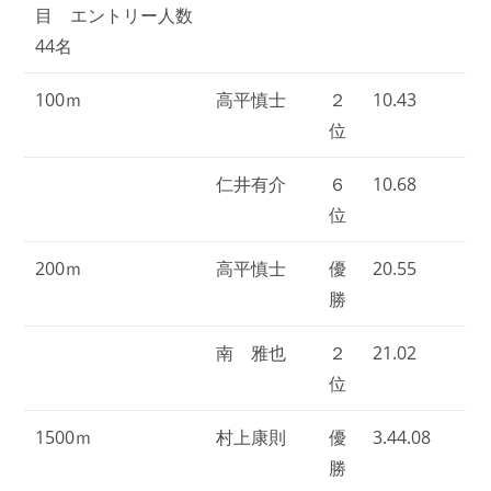
目 エントリー人数
44名
100ｍ
高平慎士
２
10.43
位
仁井有介
６
10.68
位
200ｍ
高平慎士
優
20.55
勝
南 雅也
２
21.02
位
1500ｍ
村上康則
優
3.44.08
勝