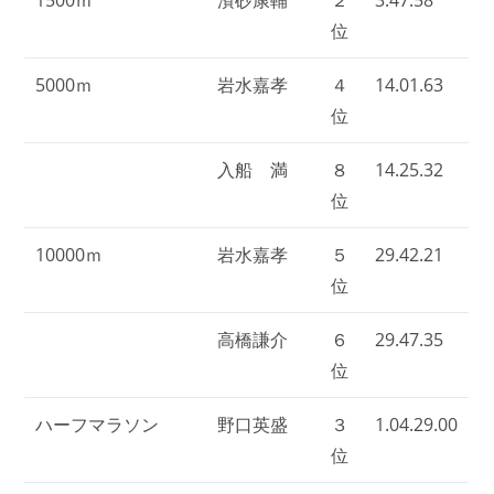
位
5000ｍ
岩水嘉孝
４
14.01.63
位
入船 満
８
14.25.32
位
10000ｍ
岩水嘉孝
５
29.42.21
位
高橋謙介
６
29.47.35
位
ハーフマラソン
野口英盛
３
1.04.29.00
位