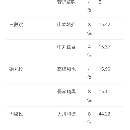
菅野卓弥
４
5
位
三段跳
山本雄介
３
15.42
位
中丸信吾
４
15.37
位
砲丸投
高橋和也
４
15.99
位
長瀬翔馬
８
15.11
位
円盤投
大川和徳
８
44.22
位