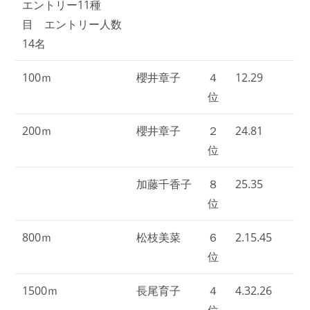
エントリー11種
目 エントリー人数
14名
100ｍ
櫻井章子
４
12.29
位
200ｍ
櫻井章子
２
24.81
位
加藤千香子
８
25.35
位
800ｍ
松枝美菜
６
2.15.45
位
1500ｍ
長尾育子
４
4.32.26
位