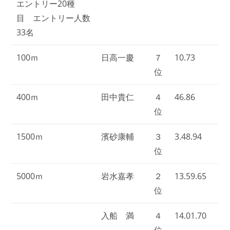
エントリー20種
目 エントリー人数
33名
100ｍ
日高一慶
７
10.73
位
400ｍ
田中貴仁
４
46.86
位
1500ｍ
濱砂康輔
３
3.48.94
位
5000ｍ
岩水嘉孝
２
13.59.65
位
入船 満
４
14.01.70
位