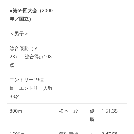
■第69回大会（2000
年／国立）
＜男子＞
総合優勝（Ｖ
23） 総合得点108
点
エントリー19種
目 エントリー人数
33名
800ｍ
松本 毅
優
1.51.35
勝
1500ｍ
濱砂康輔
２
3.47.58