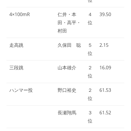
4×100mR
仁井・本
４
39.50
田・高平・
位
村田
走高跳
久保田 聡
５
2.15
位
三段跳
山本雄介
２
16.09
位
ハンマー投
野口裕史
２
61.53
位
長瀬翔馬
３
61.52
位