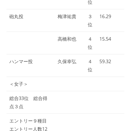
位
砲丸投
梅津祐貴
３
16.29
位
高橋和也
４
15.54
位
ハンマー投
久保幸弘
４
59.32
位
＜女子＞
総合33位 総合得
点３点
エントリー９種目
エントリー人数12