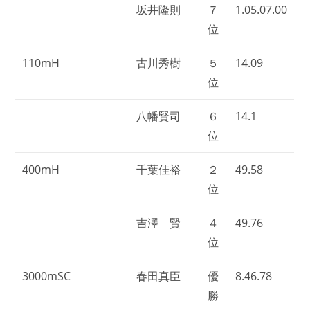
坂井隆則
７
1.05.07.00
位
110mH
古川秀樹
５
14.09
位
八幡賢司
６
14.1
位
400mH
千葉佳裕
２
49.58
位
吉澤 賢
４
49.76
位
3000mSC
春田真臣
優
8.46.78
勝