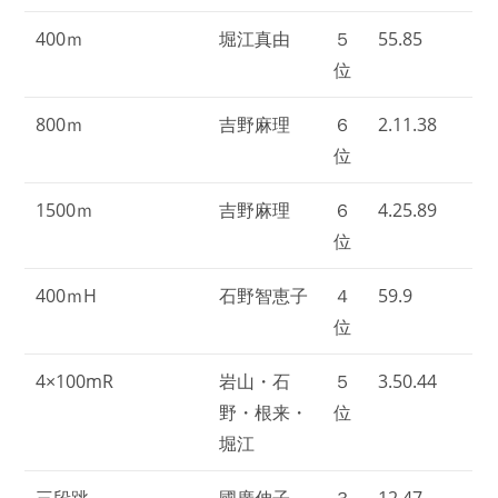
400ｍ
堀江真由
５
55.85
位
800ｍ
吉野麻理
６
2.11.38
位
1500ｍ
吉野麻理
６
4.25.89
位
400ｍH
石野智恵子
４
59.9
位
4×100mR
岩山・石
５
3.50.44
野・根来・
位
堀江
三段跳
國廣伸子
３
12.47