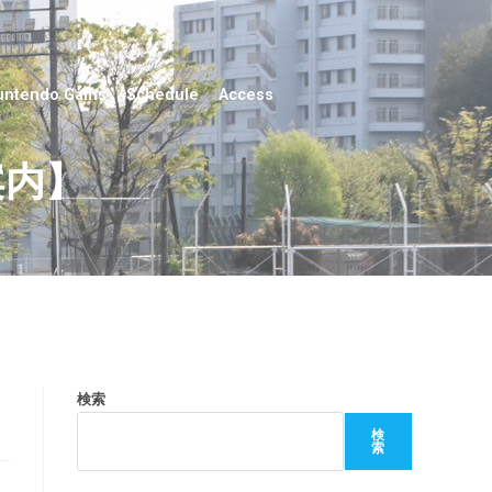
untendo Gams
Schedule
Access
案内】
検索
検
索