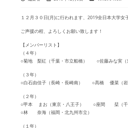
１２月３０日(月)に行われます、2019全日本大学
ご声援の程、よろしくお願い致します！
【メンバーリスト】
（４年）
○菊地 梨紅（千葉・市立船橋） ○佐藤みな実（
（３年）
○白石由佳子（長崎・長崎南） ○髙橋 優菜（
（２年）
○甲本 まお（東京・八王子） ○座間 栞（千
○林 奈海（福岡・北九州市立）
（１年）