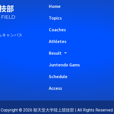
Home
Topics
Coaches
らキャンパス
Athletes
Result
Juntendo Gams
Schedule
Access
Copyright © 2026 順天堂大学陸上競技部 | All Rights Reserved.