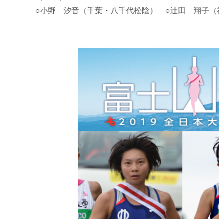
○小野 汐音（千葉・八千代松陰） ○辻田 翔子（