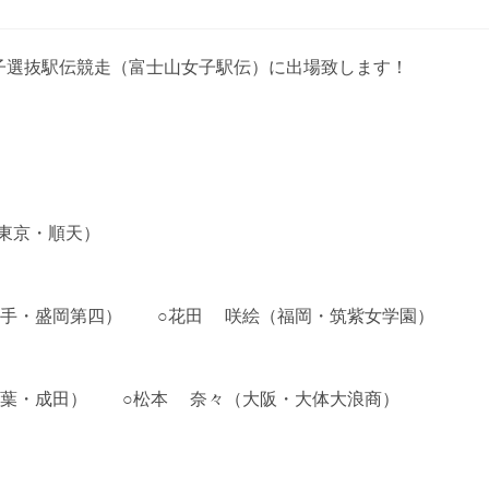
女子選抜駅伝競走（富士山女子駅伝）に出場致します！
東京・順天）
岩手・盛岡第四） ○花田 咲絵（福岡・筑紫女学園）
葉・成田） ○松本 奈々（大阪・大体大浪商）