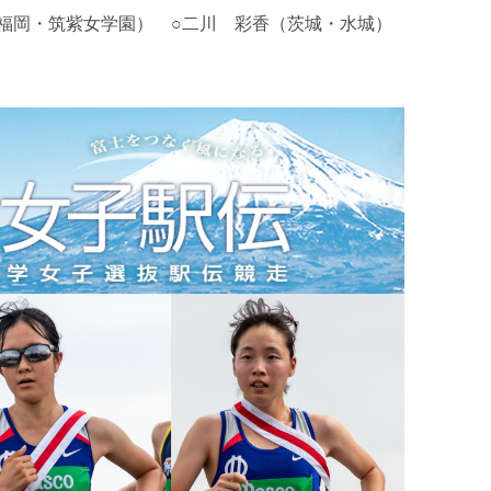
福岡・筑紫女学園） ○二川 彩香（茨城・水城）