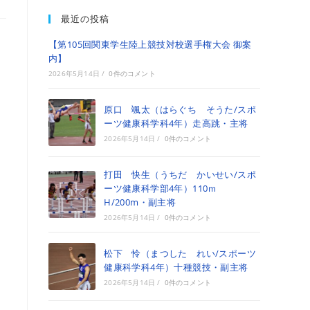
最近の投稿
【第105回関東学生陸上競技対校選手権大会 御案
内】
2026年5月14日
/
0件のコメント
原口 颯太（はらぐち そうた/スポ
ーツ健康科学科4年）走高跳・主将
2026年5月14日
/
0件のコメント
打田 快生（うちだ かいせい/スポ
ーツ健康科学部4年）110ｍ
H/200m・副主将
2026年5月14日
/
0件のコメント
松下 怜（まつした れい/スポーツ
健康科学科4年）十種競技・副主将
2026年5月14日
/
0件のコメント